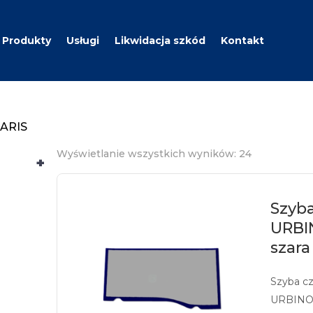
Produkty
Usługi
Likwidacja szkód
Kontakt
LARIS
Wyświetlanie wszystkich wyników: 24
+
Szyba
URBI
szara
Szyba c
URBINO 