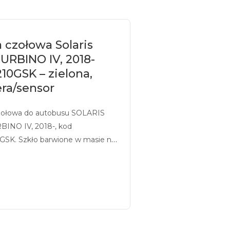
 czołowa Solaris
URBINO IV, 2018-
10GSK – zielona,
ra/sensor
zołowa do autobusu SOLARIS
INO IV, 2018-, kod
GSK. Szkło barwione w masie na
lony, z sitodrukiem,
sowane pod kamerę/sensor.