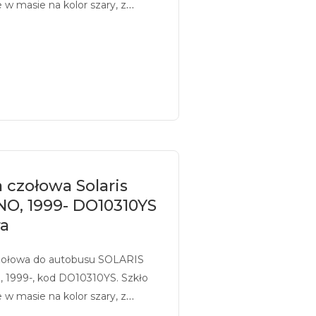
 w masie na kolor szary, z
iem.
 czołowa Solaris
NO, 1999- DO10310YS
ra
zołowa do autobusu SOLARIS
 1999-, kod DO10310YS. Szkło
 w masie na kolor szary, z
iem.