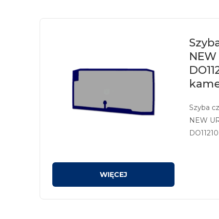
Szyba
NEW 
DO112
kame
Szyba c
NEW URB
DO11210
kolor zie
przysto