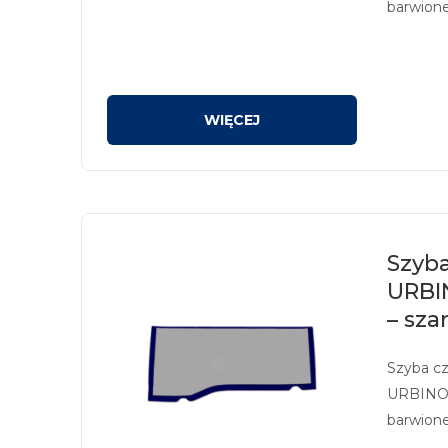
barwione
sitodruk
Szyba
URBI
– sza
Szyba c
URBINO,
barwione
sitodruk