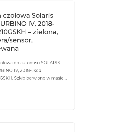
 czołowa Solaris
URBINO IV, 2018-
10GSKH – zielona,
ra/sensor,
ewana
zołowa do autobusu SOLARIS
INO IV, 2018-, kod
GSKH. Szkło barwione w masie
zielony, z sitodrukiem,
sowane pod kamerę/sensor,
ne.