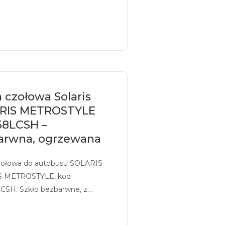
 czołowa Solaris
RIS METROSTYLE
58LCSH –
arwna, ogrzewana
zołowa do autobusu SOLARIS
S METROSTYLE, kod
CSH. Szkło bezbarwne, z
iem, ogrzewane.