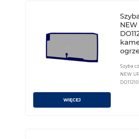
Szyba
NEW 
DO112
kame
ogrz
Szyba c
NEW URB
DO11210
na kolor 
przysto
ogrzewa