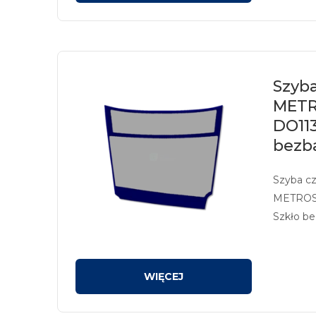
Szyba
METR
DO11
bezb
Szyba c
METROST
Szkło be
ogrzewa