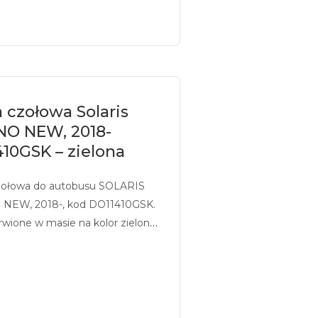
 czołowa Solaris
NO NEW, 2018-
10GSK – zielona
zołowa do autobusu SOLARIS
NEW, 2018-, kod DO11410GSK.
rwione w masie na kolor zielony,
ukiem.