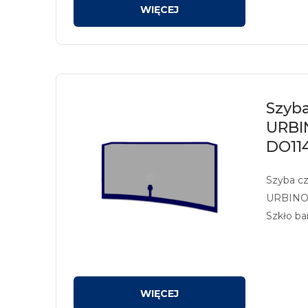
Szyba
URBI
DO114
Szyba c
URBINO 
Szkło ba
z sitodr