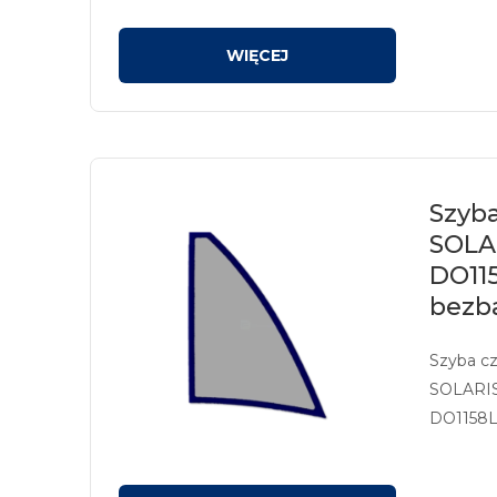
Szyba
SOLA
DO11
bezb
Szyba c
SOLARI
DO1158L
sitodruk