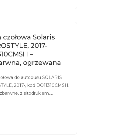
 czołowa Solaris
OSTYLE, 2017-
310CMSH –
arwna, ogrzewana
zołowa do autobusu SOLARIS
YLE, 2017-, kod DO11310CMSH.
zbarwne, z sitodrukiem,
ne.