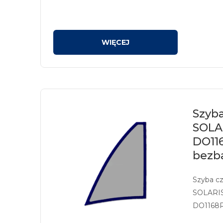
Szyba
SOLA
DO11
bezb
Szyba c
SOLARI
DO1168R
sitodruk