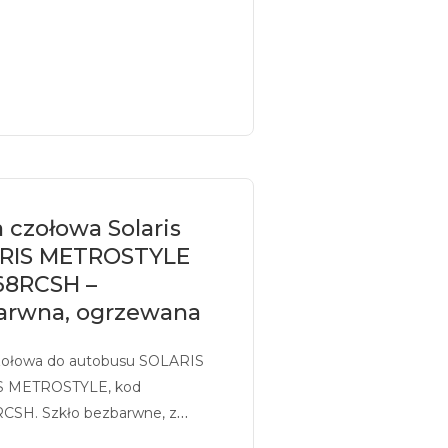
 czołowa Solaris
RIS METROSTYLE
68RCSH –
arwna, ogrzewana
zołowa do autobusu SOLARIS
S METROSTYLE, kod
CSH. Szkło bezbarwne, z
iem, ogrzewane.