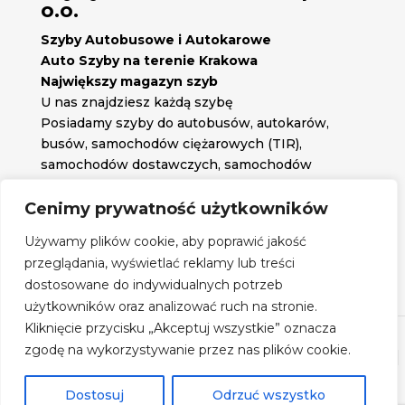
o.o.
Szyby Autobusowe i Autokarowe
Auto Szyby na terenie Krakowa
Największy magazyn szyb
U nas znajdziesz każdą szybę
Posiadamy szyby do autobusów, autokarów,
busów, samochodów ciężarowych (TIR),
samochodów dostawczych, samochodów
osobowych oraz każdą inną szybę jakiej
potrzebujesz.
Cenimy prywatność użytkowników

Znajdź nas na:
Używamy plików cookie, aby poprawić jakość

przeglądania, wyświetlać reklamy lub treści
Obserwuj nas na:
dostosowane do indywidualnych potrzeb
Regulamin zakupów
użytkowników oraz analizować ruch na stronie.
Kliknięcie przycisku „Akceptuj wszystkie” oznacza
zgodę na wykorzystywanie przez nas plików cookie.
©
Szyby Autobusowe
- 2026| Realizacja:
www.woh.group
|
Rozwiązania technologiczne:
iSerwer.pl
Dostosuj
Odrzuć wszystko