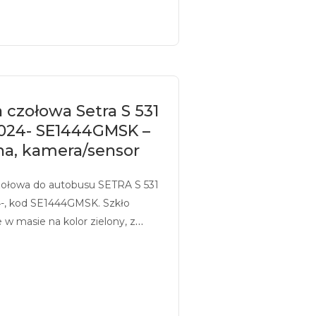
 czołowa Setra S 531
2024- SE1444GMSK –
na, kamera/sensor
zołowa do autobusu SETRA S 531
4-, kod SE1444GMSK. Szkło
 w masie na kolor zielony, z
iem, przystosowane pod
ensor.