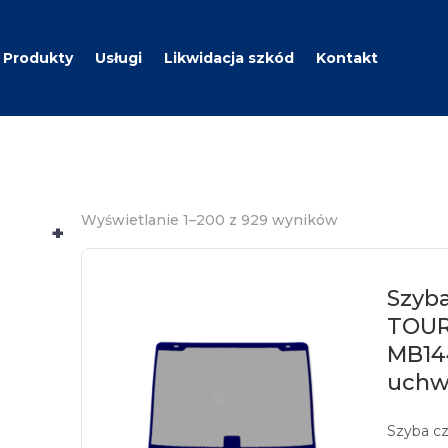
Produkty
Usługi
Likwidacja szkód
Kontakt
Wyświetlanie 1–200 z 929 wyników
+
Szyb
TOUR
MB144
uchw
Szyba c