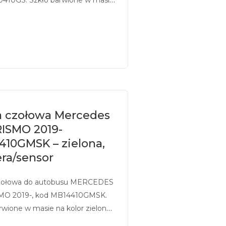
zielony, z sitodrukiem.
a czołowa Mercedes
ISMO 2019-
410GMSK – zielona,
ra/sensor
zołowa do autobusu MERCEDES
O 2019-, kod MB14410GMSK.
rwione w masie na kolor zielony,
ukiem, przystosowane pod