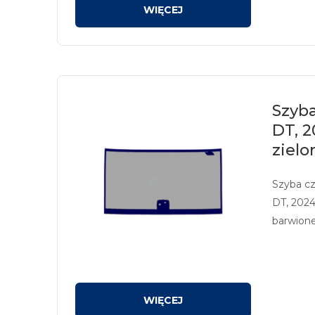
Szyba
DT, 
zielo
Szyba c
DT, 202
barwione
sitodruk
kamerę/s