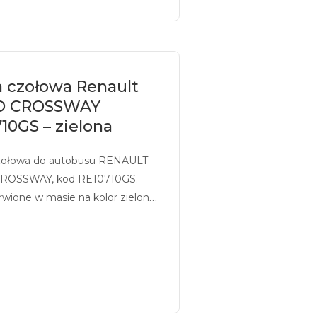
a czołowa Renault
O CROSSWAY
10GS – zielona
zołowa do autobusu RENAULT
ROSSWAY, kod RE10710GS.
rwione w masie na kolor zielony,
ukiem.