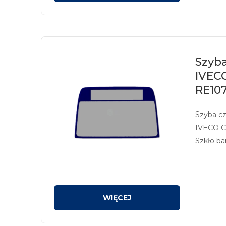
Szyb
IVEC
RE107
Szyba c
IVECO C
Szkło ba
z sitodr