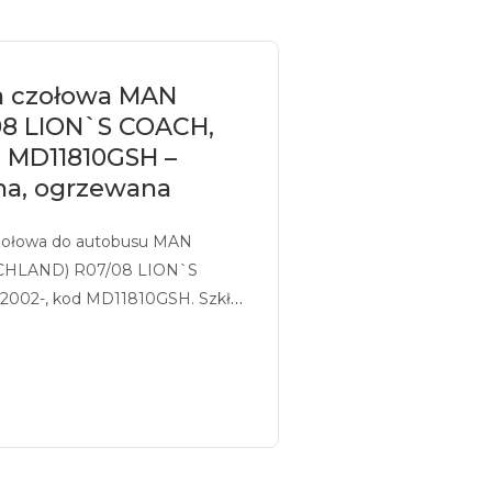
a czołowa MAN
08 LION`S COACH,
- MD11810GSH –
na, ogrzewana
zołowa do autobusu MAN
CHLAND) R07/08 LION`S
2002-, kod MD11810GSH. Szkło
 w masie na kolor zielony, z
iem, ogrzewane.