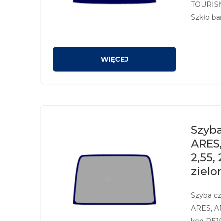
TOURISM
Szkło ba
z sitodr
montaż
Szyb
ARES
2,55,
zielo
Szyba c
ARES, A
kod RE1