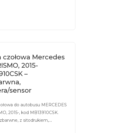
ensor.
a czołowa Mercedes
ISMO, 2015-
910CSK –
arwna,
ra/sensor
zołowa do autobusu MERCEDES
O, 2015-, kod MB13910CSK.
zbarwne, z sitodrukiem,
sowane pod kamerę/sensor.