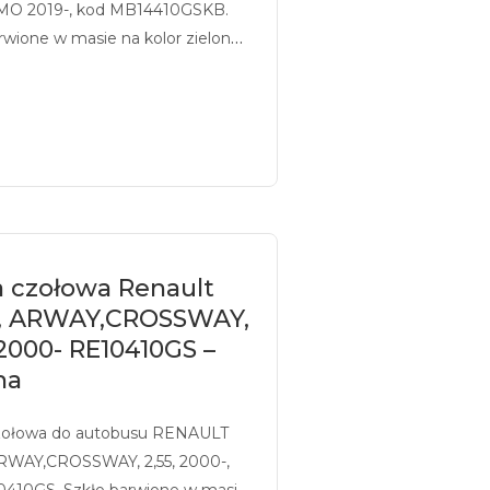
O 2019-, kod MB14410GSKB.
rwione w masie na kolor zielony,
ukiem, z uchwytem
owym.
a czołowa Renault
, ARWAY,CROSSWAY,
 2000- RE10410GS –
na
zołowa do autobusu RENAULT
RWAY,CROSSWAY, 2,55, 2000-,
0410GS. Szkło barwione w masie