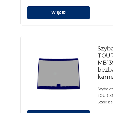
kamerę/s
Szyb
TOUR
MB13
bezb
kame
Szyba c
TOURISM
Szkło be
przysto