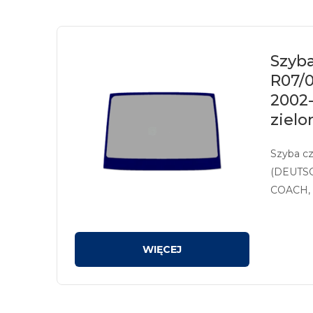
Szyb
R07/
2002
zielo
Szyba c
(DEUTS
COACH, 
barwione
sitodruk