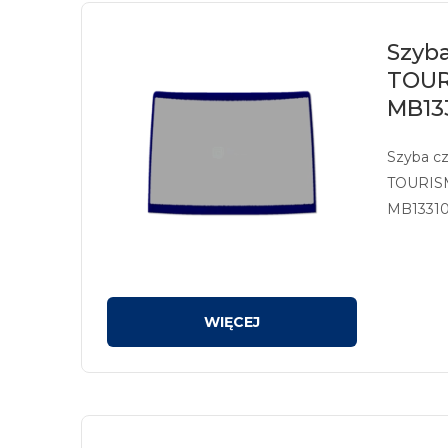
Szyb
TOUR
MB13
Szyba c
TOURISM
MB13310
sitodruk