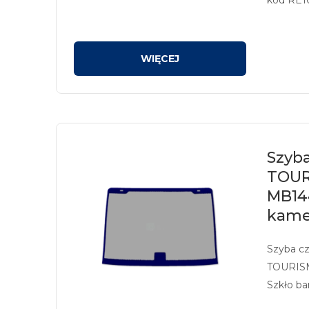
na kolor 
Szyb
TOUR
MB14
kame
Szyba c
TOURISM
Szkło ba
z sitodr