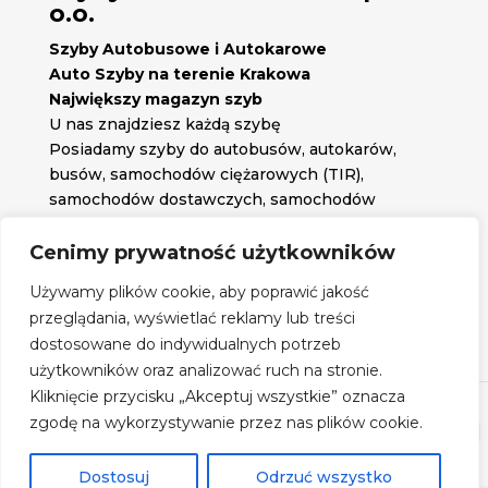
o.o.
Szyby Autobusowe i Autokarowe
Auto Szyby na terenie Krakowa
Największy magazyn szyb
U nas znajdziesz każdą szybę
Posiadamy szyby do autobusów, autokarów,
busów, samochodów ciężarowych (TIR),
samochodów dostawczych, samochodów
osobowych oraz każdą inną szybę jakiej
potrzebujesz.
Cenimy prywatność użytkowników

Znajdź nas na:
Używamy plików cookie, aby poprawić jakość

przeglądania, wyświetlać reklamy lub treści
Obserwuj nas na:
dostosowane do indywidualnych potrzeb
Regulamin zakupów
użytkowników oraz analizować ruch na stronie.
Kliknięcie przycisku „Akceptuj wszystkie” oznacza
zgodę na wykorzystywanie przez nas plików cookie.
©
Szyby Autobusowe
- 2026| Realizacja:
www.woh.group
|
Rozwiązania technologiczne:
iSerwer.pl
Dostosuj
Odrzuć wszystko