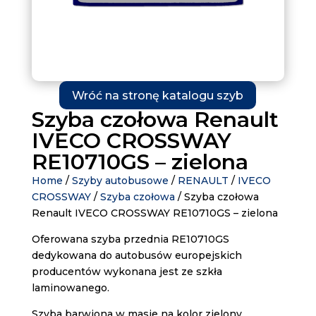
Wróć na stronę katalogu szyb
Szyba czołowa Renault
IVECO CROSSWAY
RE10710GS – zielona
Home
/
Szyby autobusowe
/
RENAULT
/
IVECO
CROSSWAY
/
Szyba czołowa
/ Szyba czołowa
Renault IVECO CROSSWAY RE10710GS – zielona
Oferowana szyba przednia RE10710GS
dedykowana do autobusów europejskich
producentów wykonana jest ze szkła
laminowanego.
Szyba barwiona w masie na kolor zielony