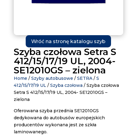
Wróć na stronę katalogu szyb
Szyba czołowa Setra S
412/15/17/19 UL, 2004-
SE12010GS – zielona
Home
/
Szyby autobusowe
/
SETRA
/
S
412/15/17/19 UL
/
Szyba czołowa
/ Szyba czołowa
Setra S 412/15/17/19 UL, 2004- SE12010GS –
zielona
Oferowana szyba przednia SE12010GS
dedykowana do autobusów europejskich
producentów wykonana jest ze szkła
laminowanego.