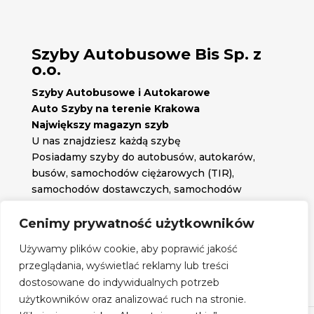
Szyby Autobusowe Bis Sp. z
o.o.
Szyby Autobusowe i Autokarowe
Auto Szyby na terenie Krakowa
Największy magazyn szyb
U nas znajdziesz każdą szybę
Posiadamy szyby do autobusów, autokarów,
busów, samochodów ciężarowych (TIR),
samochodów dostawczych, samochodów
osobowych oraz każdą inną szybę jakiej
potrzebujesz.
Cenimy prywatność użytkowników

Znajdź nas na:
Używamy plików cookie, aby poprawić jakość

przeglądania, wyświetlać reklamy lub treści
Obserwuj nas na:
dostosowane do indywidualnych potrzeb
Regulamin zakupów
użytkowników oraz analizować ruch na stronie.