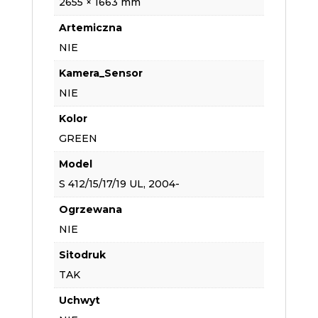
2655 × 1663 mm
Artemiczna
NIE
Kamera_Sensor
NIE
Kolor
GREEN
Model
S 412/15/17/19 UL, 2004-
Ogrzewana
NIE
Sitodruk
TAK
Uchwyt