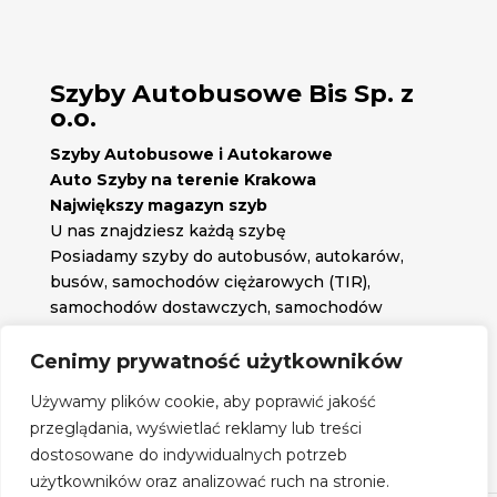
Szyby Autobusowe Bis Sp. z
o.o.
Szyby Autobusowe i Autokarowe
Auto Szyby na terenie Krakowa
Największy magazyn szyb
U nas znajdziesz każdą szybę
Posiadamy szyby do autobusów, autokarów,
busów, samochodów ciężarowych (TIR),
samochodów dostawczych, samochodów
osobowych oraz każdą inną szybę jakiej
potrzebujesz.
Cenimy prywatność użytkowników

Znajdź nas na:
Używamy plików cookie, aby poprawić jakość

przeglądania, wyświetlać reklamy lub treści
Obserwuj nas na:
dostosowane do indywidualnych potrzeb
Regulamin zakupów
użytkowników oraz analizować ruch na stronie.