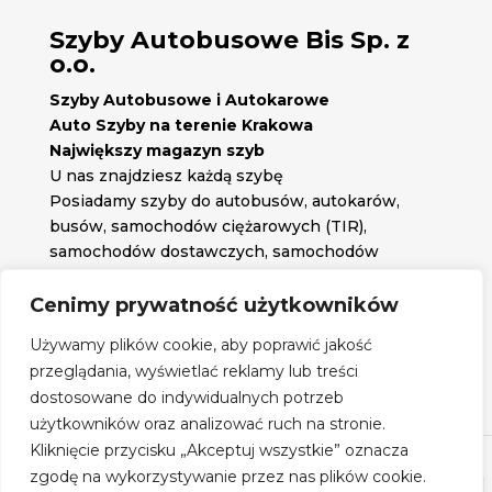
Szyby Autobusowe Bis Sp. z
o.o.
Szyby Autobusowe i Autokarowe
Auto Szyby na terenie Krakowa
Największy magazyn szyb
U nas znajdziesz każdą szybę
Posiadamy szyby do autobusów, autokarów,
busów, samochodów ciężarowych (TIR),
samochodów dostawczych, samochodów
osobowych oraz każdą inną szybę jakiej
potrzebujesz.
Cenimy prywatność użytkowników

Znajdź nas na:
Używamy plików cookie, aby poprawić jakość

przeglądania, wyświetlać reklamy lub treści
Obserwuj nas na:
dostosowane do indywidualnych potrzeb
Regulamin zakupów
użytkowników oraz analizować ruch na stronie.
Kliknięcie przycisku „Akceptuj wszystkie” oznacza
zgodę na wykorzystywanie przez nas plików cookie.
©
Szyby Autobusowe
- 2026| Realizacja:
www.woh.group
|