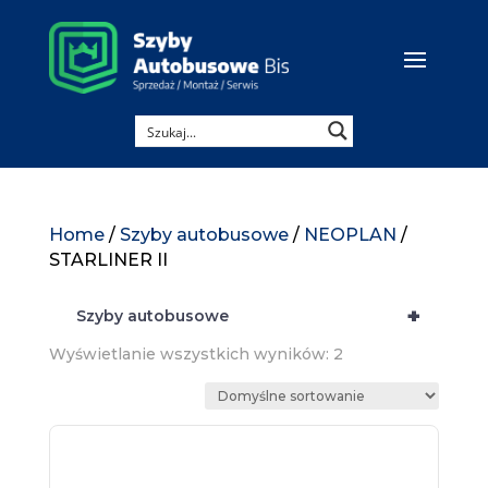
Home
/
Szyby autobusowe
/
NEOPLAN
/
STARLINER II
+
Szyby autobusowe
Wyświetlanie wszystkich wyników: 2