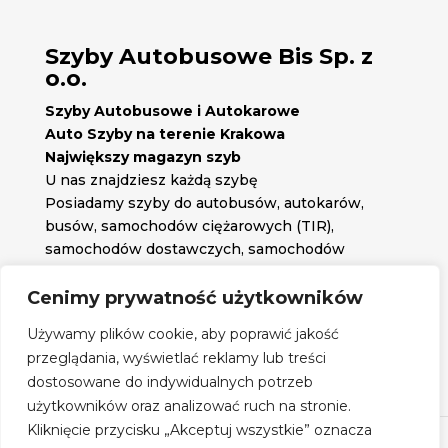
Szyby Autobusowe Bis Sp. z
o.o.
Szyby Autobusowe i Autokarowe
Auto Szyby na terenie Krakowa
Największy magazyn szyb
U nas znajdziesz każdą szybę
Posiadamy szyby do autobusów, autokarów,
busów, samochodów ciężarowych (TIR),
samochodów dostawczych, samochodów
osobowych oraz każdą inną szybę jakiej
potrzebujesz.
Cenimy prywatność użytkowników

Znajdź nas na:
Używamy plików cookie, aby poprawić jakość

przeglądania, wyświetlać reklamy lub treści
Obserwuj nas na:
dostosowane do indywidualnych potrzeb
Regulamin zakupów
użytkowników oraz analizować ruch na stronie.
Kliknięcie przycisku „Akceptuj wszystkie” oznacza