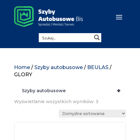
Home
/
Szyby autobusowe
/
BEULAS
/
GLORY
+
Szyby autobusowe
Wyświetlanie wszystkich wyników: 3