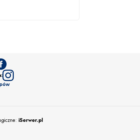


a:
upów
logiczne:
iSerwer.pl