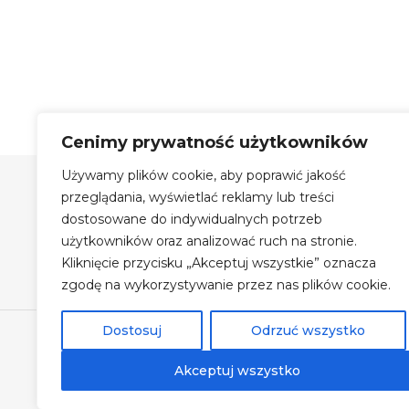
Cenimy prywatność użytkowników
Używamy plików cookie, aby poprawić jakość
Szyby Autobusowe Bis Sp.
z o.o.
przeglądania, wyświetlać reklamy lub treści
dostosowane do indywidualnych potrzeb
Szyby Autobusowe i Autokarowe
użytkowników oraz analizować ruch na stronie.
Auto Szyby na terenie Krakowa
Kliknięcie przycisku „Akceptuj wszystkie” oznacza
Największy magazyn szyb
zgodę na wykorzystywanie przez nas plików cookie.
Dostosuj
Odrzuć wszystko
©
Szyby Autobu
Akceptuj wszystko