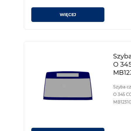
Szyb
O 34
MB123
Szyba c
O 345 C
MB12310
kolor zie