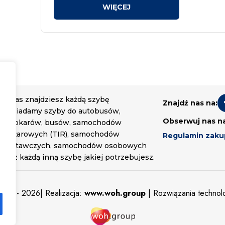
U nas znajdziesz każdą szybę
Znajdź nas na:
Posiadamy szyby do autobusów,
Obserwuj nas n
autokarów, busów, samochodów
ciężarowych (TIR), samochodów
Regulamin zak
dostawczych, samochodów osobowych
oraz każdą inną szybę jakiej potrzebujesz.
sowe
- 2026| Realizacja:
www.woh.group
| Rozwiązania techno