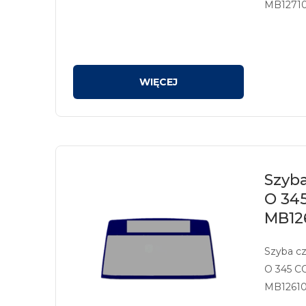
MB12710
sitodruk
Szyb
O 34
MB12
Szyba c
O 345 C
MB12610
sitodruk