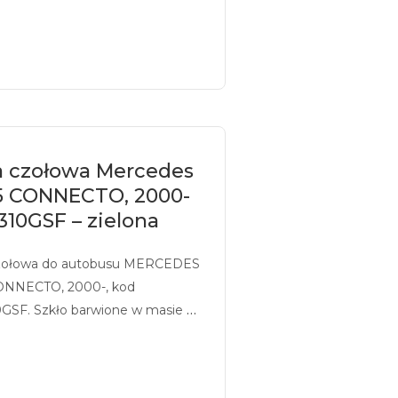
a czołowa Mercedes
5 CONNECTO, 2000-
10GSF – zielona
zołowa do autobusu MERCEDES
ONNECTO, 2000-, kod
GSF. Szkło barwione w masie na
lony, z sitodrukiem.