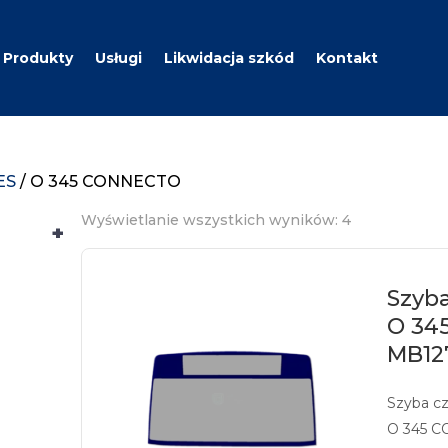
Produkty
Usługi
Likwidacja szkód
Kontakt
ES
/ O 345 CONNECTO
Wyświetlanie wszystkich wyników: 4
+
Szyb
O 34
MB12
Szyba c
O 345 C