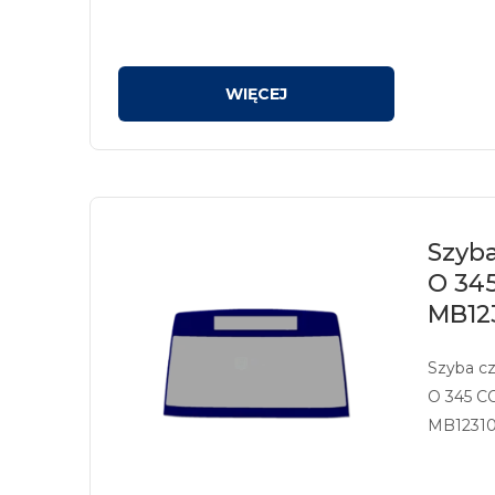
Szyb
O 34
MB12
Szyba c
O 345 C
MB12310
sitodruk