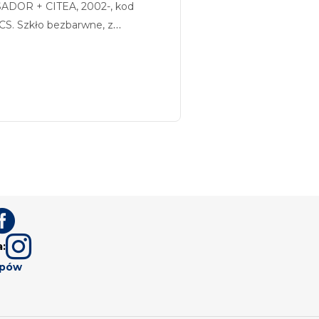
DOR + CITEA, 2002-, kod
S. Szkło bezbarwne, z
iem.


a:
upów