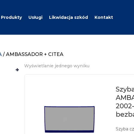
Produkty
Usługi
Likwidacja szkód
Kontakt
A
/ AMBASSADOR + CITEA
Wyświetlanie jednego wyniku
+
Szyb
AMBA
2002-
bezb
Szyba c