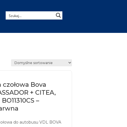
a czołowa Bova
SSADOR + CITEA,
 BO11310CS –
arwna
zołowa do autobusu VDL BOVA