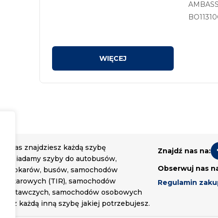
AMBASSA
BO11310C
sitodruk
U nas znajdziesz każdą szybę
Znajdź nas na:
Posiadamy szyby do autobusów,
Obserwuj nas n
autokarów, busów, samochodów
ciężarowych (TIR), samochodów
Regulamin zak
dostawczych, samochodów osobowych
oraz każdą inną szybę jakiej potrzebujesz.