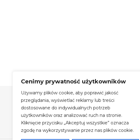
Cenimy prywatność użytkowników
Używamy plików cookie, aby poprawić jakość
Szyby Autobusowe Bis Sp.
z o.o.
przeglądania, wyświetlać reklamy lub treści
dostosowane do indywidualnych potrzeb
Szyby Autobusowe i Autokarowe
użytkowników oraz analizować ruch na stronie.
Auto Szyby na terenie Krakowa
Kliknięcie przycisku „Akceptuj wszystkie” oznacza
Największy magazyn szyb
zgodę na wykorzystywanie przez nas plików cookie.