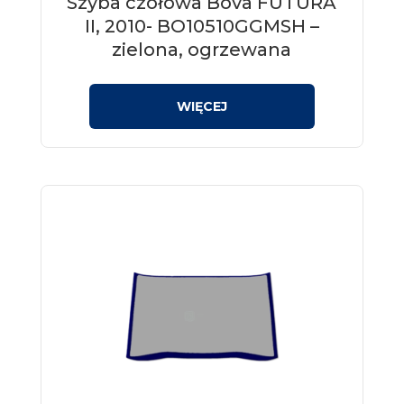
Szyba czołowa Bova FUTURA
II, 2010- BO10510GGMSH –
zielona, ogrzewana