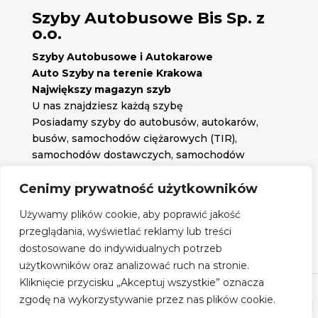
Szyby Autobusowe Bis Sp. z
o.o.
Szyby Autobusowe i Autokarowe
Auto Szyby na terenie Krakowa
Największy magazyn szyb
U nas znajdziesz każdą szybę
Posiadamy szyby do autobusów, autokarów,
busów, samochodów ciężarowych (TIR),
samochodów dostawczych, samochodów
osobowych oraz każdą inną szybę jakiej
potrzebujesz.
Cenimy prywatność użytkowników

Znajdź nas na:
Używamy plików cookie, aby poprawić jakość

przeglądania, wyświetlać reklamy lub treści
Obserwuj nas na:
dostosowane do indywidualnych potrzeb
Regulamin zakupów
użytkowników oraz analizować ruch na stronie.
Kliknięcie przycisku „Akceptuj wszystkie” oznacza
zgodę na wykorzystywanie przez nas plików cookie.
©
Szyby Autobusowe
- 2026| Realizacja:
www.woh.group
|