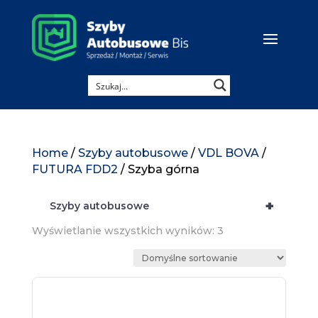
Home
/
Szyby autobusowe
/
VDL BOVA
/
FUTURA FDD2
/ Szyba górna
+
Szyby autobusowe
Wyświetlanie wszystkich wyników: 3