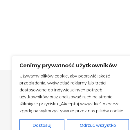
Cenimy prywatność użytkowników
Używamy plików cookie, aby poprawić jakość
Szyby Autobusowe Bis Sp.
z o.o.
przeglądania, wyświetlać reklamy lub treści
dostosowane do indywidualnych potrzeb
Szyby Autobusowe i Autokarowe
użytkowników oraz analizować ruch na stronie.
Auto Szyby na terenie Krakowa
Kliknięcie przycisku „Akceptuj wszystkie” oznacza
Największy magazyn szyb
zgodę na wykorzystywanie przez nas plików cookie.
Dostosuj
Odrzuć wszystko