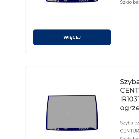
Szkło ba
z sitodr
Szyba
CENTU
IR103
ogrz
Szyba c
CENTURY
Szkło ba