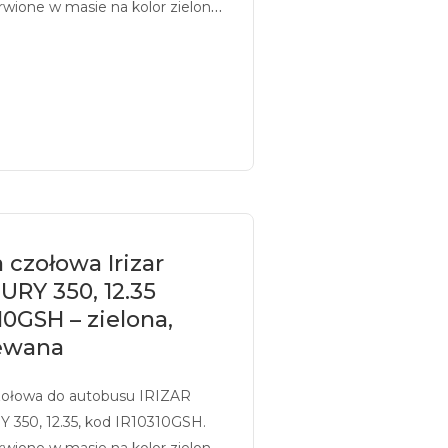
rwione w masie na kolor zielony,
ukiem.
 czołowa Irizar
RY 350, 12.35
10GSH – zielona,
ewana
zołowa do autobusu IRIZAR
 350, 12.35, kod IR10310GSH.
rwione w masie na kolor zielony,