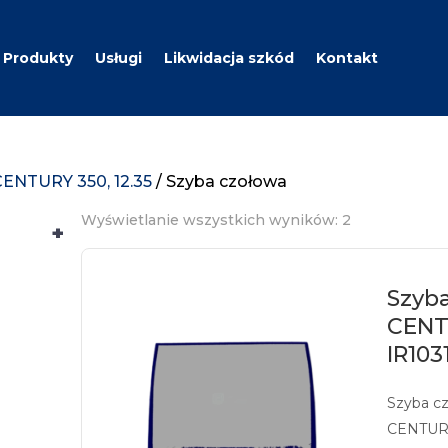
Produkty
Usługi
Likwidacja szkód
Kontakt
CENTURY 350, 12.35
/ Szyba czołowa
Wyświetlanie wszystkich wyników: 2
+
Szyba
CENTU
IR103
Szyba c
CENTURY 