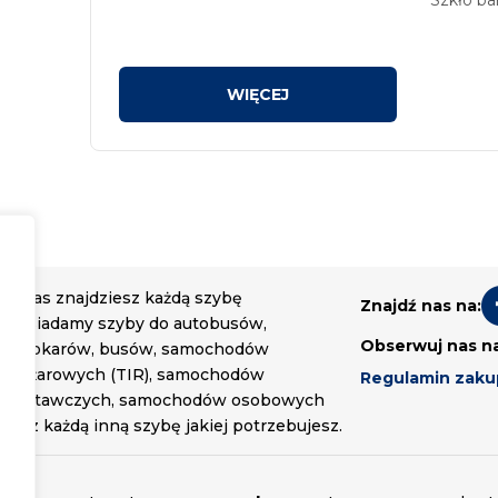
z sitodr
U nas znajdziesz każdą szybę
Znajdź nas na:
Posiadamy szyby do autobusów,
Obserwuj nas n
autokarów, busów, samochodów
ciężarowych (TIR), samochodów
Regulamin zak
dostawczych, samochodów osobowych
oraz każdą inną szybę jakiej potrzebujesz.