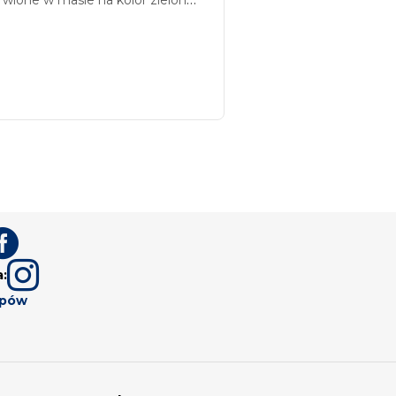
ukiem, ogrzewane.


a:
upów