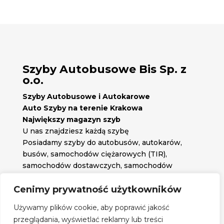
Szyby Autobusowe Bis Sp. z
o.o.
Szyby Autobusowe i Autokarowe
Auto Szyby na terenie Krakowa
Największy magazyn szyb
U nas znajdziesz każdą szybę
Posiadamy szyby do autobusów, autokarów,
busów, samochodów ciężarowych (TIR),
samochodów dostawczych, samochodów
osobowych oraz każdą inną szybę jakiej
potrzebujesz.
Cenimy prywatność użytkowników

Znajdź nas na:
Używamy plików cookie, aby poprawić jakość

przeglądania, wyświetlać reklamy lub treści
Obserwuj nas na: