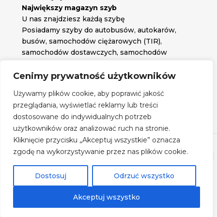
Największy magazyn szyb
U nas znajdziesz każdą szybę
Posiadamy szyby do autobusów, autokarów,
busów, samochodów ciężarowych (TIR),
samochodów dostawczych, samochodów
osobowych oraz każdą inną szybę jakiej
potrzebujesz.
Cenimy prywatność użytkowników

Znajdź nas na:
Używamy plików cookie, aby poprawić jakość

przeglądania, wyświetlać reklamy lub treści
Obserwuj nas na:
dostosowane do indywidualnych potrzeb
Regulamin zakupów
użytkowników oraz analizować ruch na stronie.
Kliknięcie przycisku „Akceptuj wszystkie” oznacza
zgodę na wykorzystywanie przez nas plików cookie.
©
Szyby Autobusowe
- 2026| Realizacja:
www.woh.group
|
Rozwiązania technologiczne:
iSerwer.pl
Dostosuj
Odrzuć wszystko
Akceptuj wszystko