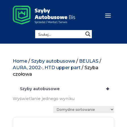
Home
/
Szyby autobusowe
/
BEULAS
/
AURA, 2002-, HTD upper part
/ Szyba
czołowa
+
Szyby autobusowe
Wyświetlanie jednego wyniku