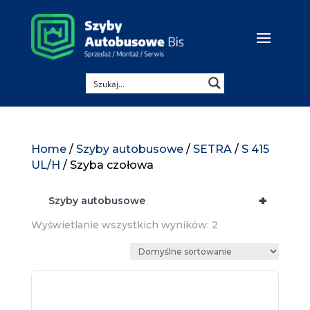
Home
/
Szyby autobusowe
/
SETRA
/
S 415
UL/H
/ Szyba czołowa
+
Szyby autobusowe
Wyświetlanie wszystkich wyników: 2