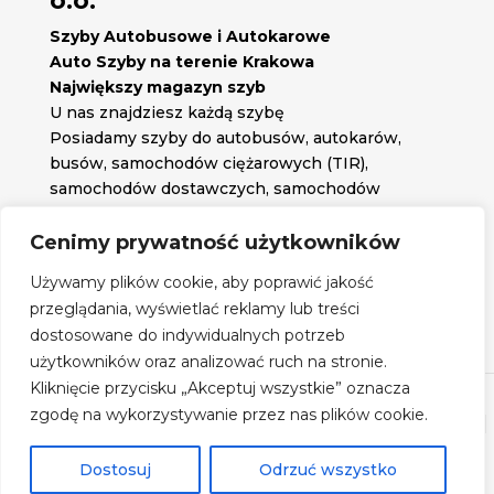
o.o.
Szyby Autobusowe i Autokarowe
Auto Szyby na terenie Krakowa
Największy magazyn szyb
U nas znajdziesz każdą szybę
Posiadamy szyby do autobusów, autokarów,
busów, samochodów ciężarowych (TIR),
samochodów dostawczych, samochodów
osobowych oraz każdą inną szybę jakiej
potrzebujesz.
Cenimy prywatność użytkowników

Znajdź nas na:
Używamy plików cookie, aby poprawić jakość

przeglądania, wyświetlać reklamy lub treści
Obserwuj nas na:
dostosowane do indywidualnych potrzeb
Regulamin zakupów
użytkowników oraz analizować ruch na stronie.
Kliknięcie przycisku „Akceptuj wszystkie” oznacza
zgodę na wykorzystywanie przez nas plików cookie.
©
Szyby Autobusowe
- 2026| Realizacja:
www.woh.group
|
Rozwiązania technologiczne:
iSerwer.pl
Dostosuj
Odrzuć wszystko