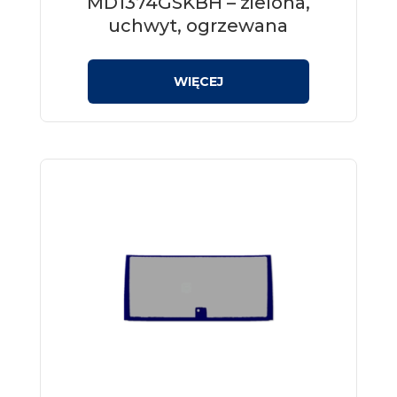
MD1374GSKBH – zielona,
uchwyt, ogrzewana