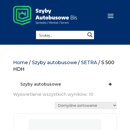
Home
/
Szyby autobusowe
/
SETRA
/ S 500
HDH
+
Szyby autobusowe
Wyświetlanie wszystkich wyników: 10