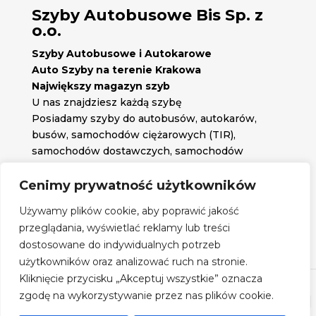
Szyby Autobusowe Bis Sp. z
o.o.
Szyby Autobusowe i Autokarowe
Auto Szyby na terenie Krakowa
Największy magazyn szyb
U nas znajdziesz każdą szybę
Posiadamy szyby do autobusów, autokarów,
busów, samochodów ciężarowych (TIR),
samochodów dostawczych, samochodów
osobowych oraz każdą inną szybę jakiej
potrzebujesz.
Cenimy prywatność użytkowników

Znajdź nas na:
Używamy plików cookie, aby poprawić jakość

przeglądania, wyświetlać reklamy lub treści
Obserwuj nas na:
dostosowane do indywidualnych potrzeb
Regulamin zakupów
użytkowników oraz analizować ruch na stronie.
Kliknięcie przycisku „Akceptuj wszystkie” oznacza
zgodę na wykorzystywanie przez nas plików cookie.
©
Szyby Autobusowe
- 2026| Realizacja:
www.woh.group
|