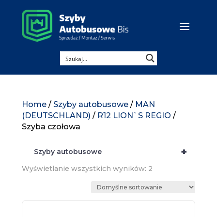
Home
/
Szyby autobusowe
/
MAN
(DEUTSCHLAND)
/
R12 LION`S REGIO
/
Szyba czołowa
+
Szyby autobusowe
Wyświetlanie wszystkich wyników: 2