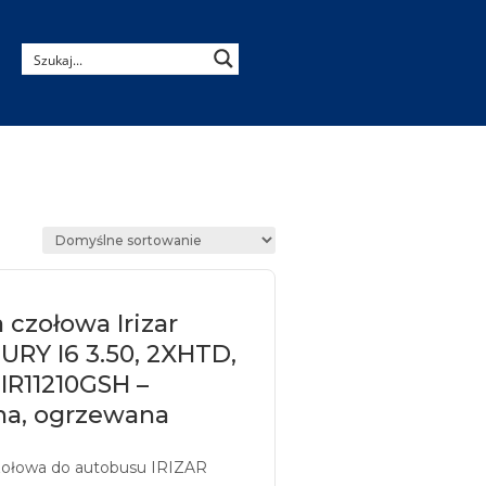
 czołowa Irizar
RY I6 3.50, 2XHTD,
 IR11210GSH –
na, ogrzewana
zołowa do autobusu IRIZAR