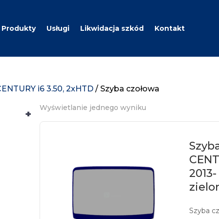
Produkty
Usługi
Likwidacja szkód
Kontakt
CENTURY i6 3.50, 2xHTD
/ Szyba czołowa
Wyświetlanie jednego wyniku
+
Szyba
CENTU
2013-
zielo
Szyba c