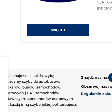
CENTURY 
IR11210G
kolor zi
U nas znajdziesz każdą szybę
Znajdź nas na:
Posiadamy szyby do autobusów,
Obserwuj nas n
autokarów, busów, samochodów
ciężarowych (TIR), samochodów
Regulamin zak
dostawczych, samochodów osobowych
oraz każdą inną szybę jakiej potrzebujesz.