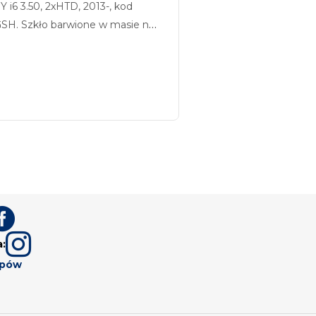
i6 3.50, 2xHTD, 2013-, kod
SH. Szkło barwione w masie na
elony, z sitodrukiem, ogrzewane.


a:
upów