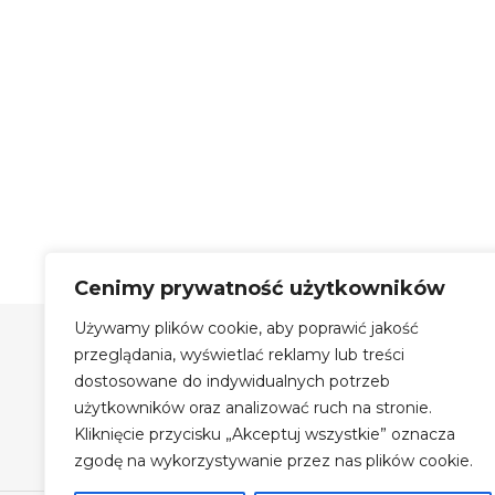
Cenimy prywatność użytkowników
Używamy plików cookie, aby poprawić jakość
Szyby Autobusowe Bis Sp.
z o.o.
przeglądania, wyświetlać reklamy lub treści
dostosowane do indywidualnych potrzeb
Szyby Autobusowe i Autokarowe
użytkowników oraz analizować ruch na stronie.
Auto Szyby na terenie Krakowa
Kliknięcie przycisku „Akceptuj wszystkie” oznacza
Największy magazyn szyb
zgodę na wykorzystywanie przez nas plików cookie.