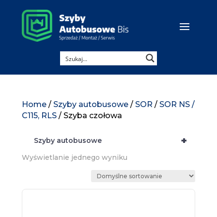
Home
/
Szyby autobusowe
/
SOR
/
SOR NS /
C115, RLS
/ Szyba czołowa
+
Szyby autobusowe
Wyświetlanie jednego wyniku