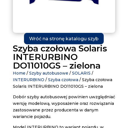
Wróć na stronę katalogu szyb
Szyba czołowa Solaris
INTERURBINO
DO11010GS – zielona
Home
/
Szyby autobusowe
/
SOLARIS
/
INTERURBINO
/
Szyba czołowa
/ Szyba czołowa
Solaris INTERURBINO DO11010GS – zielona
Dobór szyby autobusowej powinien uwzględniać
wersję modelową, wyposażenie oraz rozwiązania
zastosowane przez producenta w danym
wariancie pojazdu.
Model INTERURBINO to wariant pojazdu, w