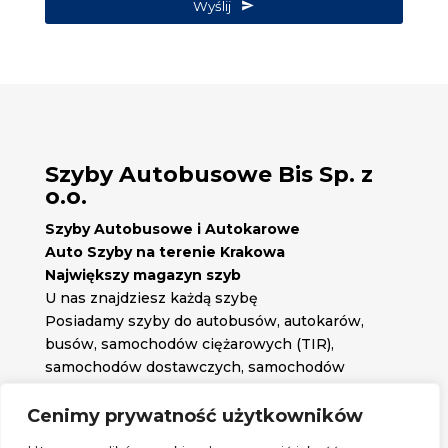
Email
Wyślij
*
Szyby Autobusowe Bis Sp. z
o.o.
Szyby Autobusowe i Autokarowe
Auto Szyby na terenie Krakowa
Największy magazyn szyb
U nas znajdziesz każdą szybę
Posiadamy szyby do autobusów, autokarów,
busów, samochodów ciężarowych (TIR),
samochodów dostawczych, samochodów
osobowych oraz każdą inną szybę jakiej
potrzebujesz.
Cenimy prywatność użytkowników

Znajdź nas na: