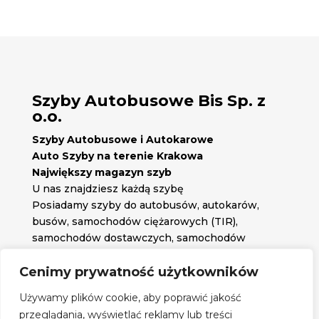
Szyby Autobusowe Bis Sp. z
o.o.
Szyby Autobusowe i Autokarowe
Auto Szyby na terenie Krakowa
Największy magazyn szyb
U nas znajdziesz każdą szybę
Posiadamy szyby do autobusów, autokarów,
busów, samochodów ciężarowych (TIR),
samochodów dostawczych, samochodów
osobowych oraz każdą inną szybę jakiej
potrzebujesz.
Cenimy prywatność użytkowników

Znajdź nas na:
Używamy plików cookie, aby poprawić jakość

przeglądania, wyświetlać reklamy lub treści
Obserwuj nas na: