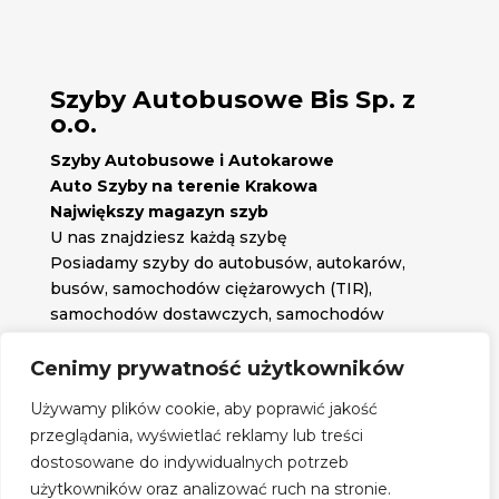
Szyby Autobusowe Bis Sp. z
o.o.
Szyby Autobusowe i Autokarowe
Auto Szyby na terenie Krakowa
Największy magazyn szyb
U nas znajdziesz każdą szybę
Posiadamy szyby do autobusów, autokarów,
busów, samochodów ciężarowych (TIR),
samochodów dostawczych, samochodów
osobowych oraz każdą inną szybę jakiej
potrzebujesz.
Cenimy prywatność użytkowników

Znajdź nas na:
Używamy plików cookie, aby poprawić jakość

przeglądania, wyświetlać reklamy lub treści
Obserwuj nas na:
dostosowane do indywidualnych potrzeb
Regulamin zakupów
użytkowników oraz analizować ruch na stronie.