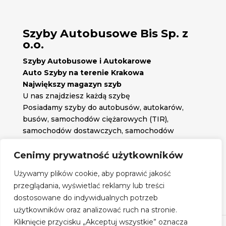
Szyby Autobusowe Bis Sp. z
o.o.
Szyby Autobusowe i Autokarowe
Auto Szyby na terenie Krakowa
Największy magazyn szyb
U nas znajdziesz każdą szybę
Posiadamy szyby do autobusów, autokarów,
busów, samochodów ciężarowych (TIR),
samochodów dostawczych, samochodów
osobowych oraz każdą inną szybę jakiej
potrzebujesz.
Cenimy prywatność użytkowników

Znajdź nas na:
Używamy plików cookie, aby poprawić jakość

przeglądania, wyświetlać reklamy lub treści
Obserwuj nas na:
dostosowane do indywidualnych potrzeb
Regulamin zakupów
użytkowników oraz analizować ruch na stronie.
Kliknięcie przycisku „Akceptuj wszystkie” oznacza