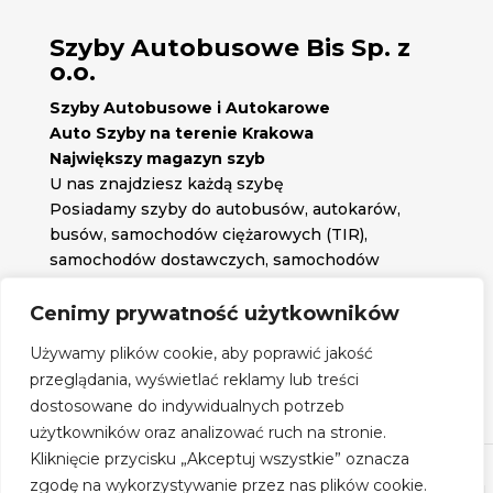
Szyby Autobusowe Bis Sp. z
o.o.
Szyby Autobusowe i Autokarowe
Auto Szyby na terenie Krakowa
Największy magazyn szyb
U nas znajdziesz każdą szybę
Posiadamy szyby do autobusów, autokarów,
busów, samochodów ciężarowych (TIR),
samochodów dostawczych, samochodów
osobowych oraz każdą inną szybę jakiej
potrzebujesz.
Cenimy prywatność użytkowników

Znajdź nas na:
Używamy plików cookie, aby poprawić jakość

przeglądania, wyświetlać reklamy lub treści
Obserwuj nas na:
dostosowane do indywidualnych potrzeb
Regulamin zakupów
użytkowników oraz analizować ruch na stronie.
Kliknięcie przycisku „Akceptuj wszystkie” oznacza
zgodę na wykorzystywanie przez nas plików cookie.