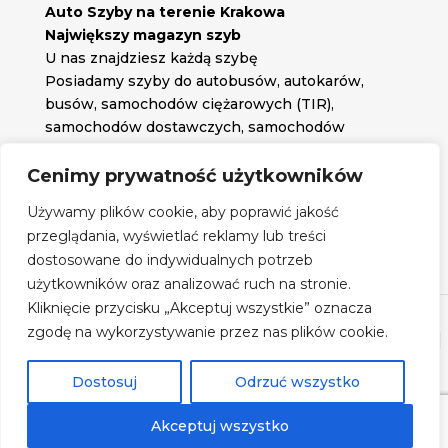
Auto Szyby na terenie Krakowa
Największy magazyn szyb
U nas znajdziesz każdą szybę
Posiadamy szyby do autobusów, autokarów,
busów, samochodów ciężarowych (TIR),
samochodów dostawczych, samochodów
osobowych oraz każdą inną szybę jakiej
potrzebujesz.
Cenimy prywatność użytkowników

Znajdź nas na:
Używamy plików cookie, aby poprawić jakość

przeglądania, wyświetlać reklamy lub treści
Obserwuj nas na:
dostosowane do indywidualnych potrzeb
Regulamin zakupów
użytkowników oraz analizować ruch na stronie.
Kliknięcie przycisku „Akceptuj wszystkie” oznacza
zgodę na wykorzystywanie przez nas plików cookie.
©
Szyby Autobusowe
- 2026| Realizacja:
www.woh.group
|
Rozwiązania technologiczne:
iSerwer.pl
Dostosuj
Odrzuć wszystko
Akceptuj wszystko