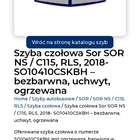
Wróć na stronę katalogu szyb
Szyba czołowa Sor SOR
NS / C115, RLS, 2018-
SO10410CSKBH –
bezbarwna, uchwyt,
ogrzewana
Home
/
Szyby autobusowe
/
SOR
/
SOR NS / C115,
RLS
/
Szyba czołowa
/ Szyba czołowa Sor SOR NS
/ C115, RLS, 2018- SO10410CSKBH – bezbarwna,
uchwyt, ogrzewana
Oferowana szyba czołowa o numerze
SO10410CSKBH jest ogrzewana, barwiona w