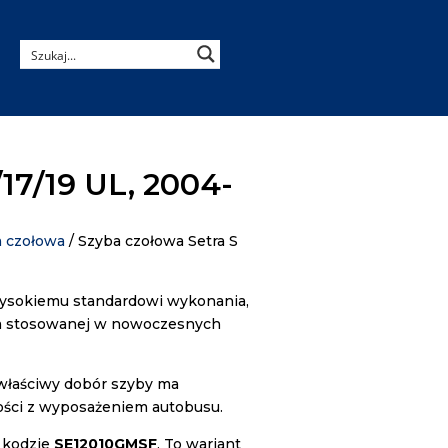
/17/19 UL, 2004-
a czołowa
/ Szyba czołowa Setra S
wysokiemu standardowi wykonania,
ia stosowanej w nowoczesnych
 właściwy dobór szyby ma
ości z wyposażeniem autobusu.
 kodzie
SE12010GMSF
. To wariant