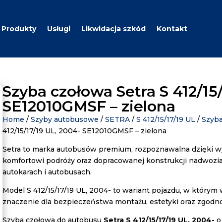
Produkty
Usługi
Likwidacja szkód
Kontakt
Szyba czołowa Setra S 412/15
SE12010GMSF – zielona
Home
/
Szyby autobusowe
/
SETRA
/
S 412/15/17/19 UL
/
Szyb
412/15/17/19 UL, 2004- SE12010GMSF – zielona
Setra to marka autobusów premium, rozpoznawalna dzięki 
komfortowi podróży oraz dopracowanej konstrukcji nadwoz
autokarach i autobusach.
Model S 412/15/17/19 UL, 2004- to wariant pojazdu, w którym
znaczenie dla bezpieczeństwa montażu, estetyki oraz zgodn
Szyba czołowa do autobusu
Setra S 412/15/17/19 UL, 2004-
o