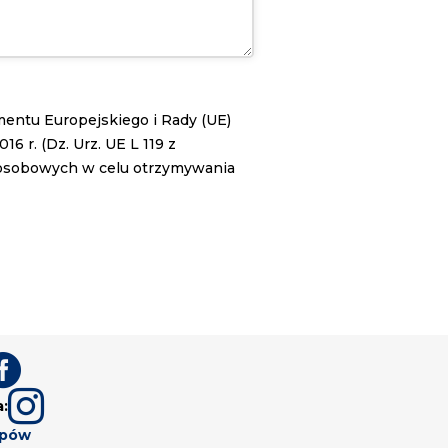
lamentu Europejskiego i Rady (UE)
 r. (Dz. Urz. UE L 119 z
 osobowych w celu otrzymywania


a:
upów