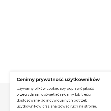
Cenimy prywatność użytkowników
Używamy plików cookie, aby poprawić jakość
Szyby Autobusowe Bis Sp.
z o.o.
przeglądania, wyświetlać reklamy lub treści
dostosowane do indywidualnych potrzeb
Szyby Autobusowe i Autokarowe
użytkowników oraz analizować ruch na stronie.
Auto Szyby na terenie Krakowa