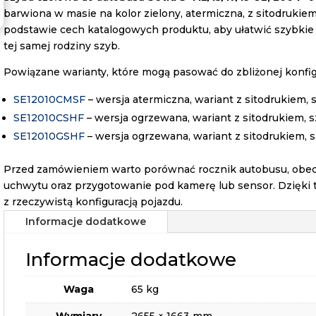
barwiona w masie na kolor zielony, atermiczna, z sitodrukie
podstawie cech katalogowych produktu, aby ułatwić szybki
tej samej rodziny szyb.
Powiązane warianty, które mogą pasować do zbliżonej konfigu
SE12010CMSF
– wersja atermiczna, wariant z sitodrukiem,
SE12010CSHF
– wersja ogrzewana, wariant z sitodrukiem, 
SE12010GSHF
– wersja ogrzewana, wariant z sitodrukiem, s
Przed zamówieniem warto porównać rocznik autobusu, obecn
uchwytu oraz przygotowanie pod kamerę lub sensor. Dzięki 
z rzeczywistą konfiguracją pojazdu.
Informacje dodatkowe
Informacje dodatkowe
Waga
65 kg
Wymiary
2655 × 1663 mm