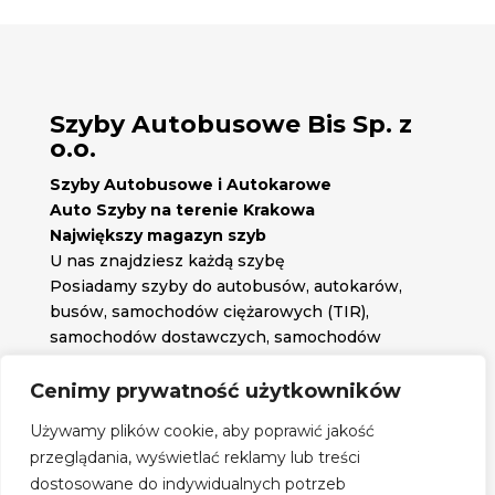
Szyby Autobusowe Bis Sp. z
o.o.
Szyby Autobusowe i Autokarowe
Auto Szyby na terenie Krakowa
Największy magazyn szyb
U nas znajdziesz każdą szybę
Posiadamy szyby do autobusów, autokarów,
busów, samochodów ciężarowych (TIR),
samochodów dostawczych, samochodów
osobowych oraz każdą inną szybę jakiej
potrzebujesz.
Cenimy prywatność użytkowników

Znajdź nas na:
Używamy plików cookie, aby poprawić jakość

przeglądania, wyświetlać reklamy lub treści
Obserwuj nas na:
dostosowane do indywidualnych potrzeb
Regulamin zakupów