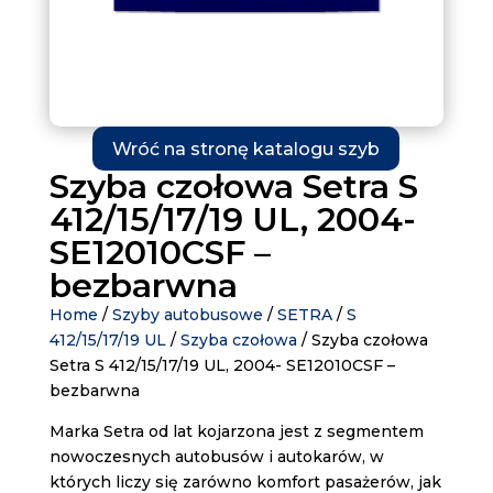
Wróć na stronę katalogu szyb
Szyba czołowa Setra S
412/15/17/19 UL, 2004-
SE12010CSF –
bezbarwna
Home
/
Szyby autobusowe
/
SETRA
/
S
412/15/17/19 UL
/
Szyba czołowa
/ Szyba czołowa
Setra S 412/15/17/19 UL, 2004- SE12010CSF –
bezbarwna
Marka Setra od lat kojarzona jest z segmentem
nowoczesnych autobusów i autokarów, w
których liczy się zarówno komfort pasażerów, jak