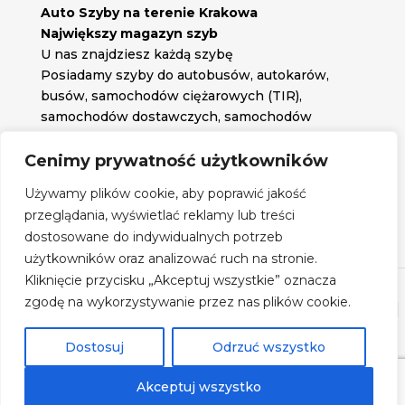
Auto Szyby na terenie Krakowa
Największy magazyn szyb
U nas znajdziesz każdą szybę
Posiadamy szyby do autobusów, autokarów,
busów, samochodów ciężarowych (TIR),
samochodów dostawczych, samochodów
osobowych oraz każdą inną szybę jakiej
potrzebujesz.
Cenimy prywatność użytkowników

Znajdź nas na:
Używamy plików cookie, aby poprawić jakość

przeglądania, wyświetlać reklamy lub treści
Obserwuj nas na:
dostosowane do indywidualnych potrzeb
Regulamin zakupów
użytkowników oraz analizować ruch na stronie.
Kliknięcie przycisku „Akceptuj wszystkie” oznacza
zgodę na wykorzystywanie przez nas plików cookie.
©
Szyby Autobusowe
- 2026| Realizacja:
www.woh.group
|
Rozwiązania technologiczne:
iSerwer.pl
Dostosuj
Odrzuć wszystko
Akceptuj wszystko