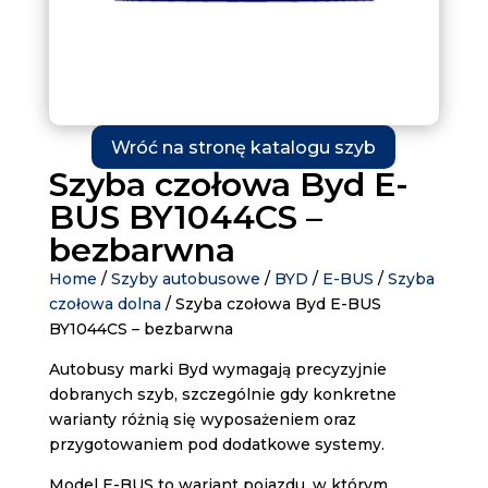
Wróć na stronę katalogu szyb
Szyba czołowa Byd E-
BUS BY1044CS –
bezbarwna
Home
/
Szyby autobusowe
/
BYD
/
E-BUS
/
Szyba
czołowa dolna
/ Szyba czołowa Byd E-BUS
BY1044CS – bezbarwna
Autobusy marki Byd wymagają precyzyjnie
dobranych szyb, szczególnie gdy konkretne
warianty różnią się wyposażeniem oraz
przygotowaniem pod dodatkowe systemy.
Model E-BUS to wariant pojazdu, w którym