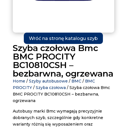
Wróć na stronę katalogu szyb
Szyba czołowa Bmc
BMC PROCITY
BC10810CSH –
bezbarwna, ogrzewana
Home
/
Szyby autobusowe
/
BMC
/
BMC
PROCITY
/
Szyba czołowa
/ Szyba czołowa Bmc
BMC PROCITY BC10810CSH – bezbarwna,
ogrzewana
Autobusy marki Bmc wymagają precyzyjnie
dobranych szyb, szczególnie gdy konkretne
warianty różnią się wyposażeniem oraz