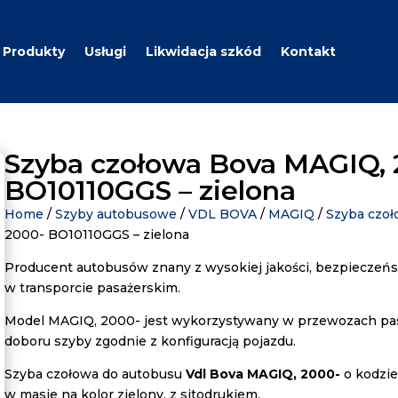
Produkty
Usługi
Likwidacja szkód
Kontakt
Szyba czołowa Bova MAGIQ, 
BO10110GGS – zielona
Home
/
Szyby autobusowe
/
VDL BOVA
/
MAGIQ
/
Szyba czo
2000- BO10110GGS – zielona
Producent autobusów znany z wysokiej jakości, bezpieczeńs
w transporcie pasażerskim.
Model MAGIQ, 2000- jest wykorzystywany w przewozach pas
doboru szyby zgodnie z konfiguracją pojazdu.
Szyba czołowa do autobusu
Vdl Bova MAGIQ, 2000-
o kodzi
w masie na kolor zielony, z sitodrukiem.