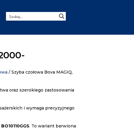
2000-
łowa
/ Szyba czołowa Bova MAGIQ,
twa oraz szerokiego zastosowania
ażerskich i wymaga precyzyjnego
e
BO10110GGS
. To wariant barwiona