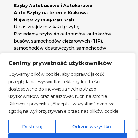
Szyby Autobusowe i Autokarowe
Auto Szyby na terenie Krakowa
Największy magazyn szyb
U nas znajdziesz każdą szybę
Posiadamy szyby do autobusów, autokarów,
busów, samochodów ciężarowych (TIR),
samochodów dostawczych, samochodów
osobowych oraz każdą inną szybę jakiej
potrzebujesz.
Cenimy prywatność użytkowników

Znajdź nas na:
Używamy plików cookie, aby poprawić jakość

przeglądania, wyświetlać reklamy lub treści
Obserwuj nas na:
dostosowane do indywidualnych potrzeb
Regulamin zakupów
użytkowników oraz analizować ruch na stronie.
Kliknięcie przycisku „Akceptuj wszystkie” oznacza
zgodę na wykorzystywanie przez nas plików cookie.
©
Szyby Autobusowe
- 2026| Realizacja:
www.woh.group
|
Rozwiązania technologiczne:
iSerwer.pl
Dostosuj
Odrzuć wszystko