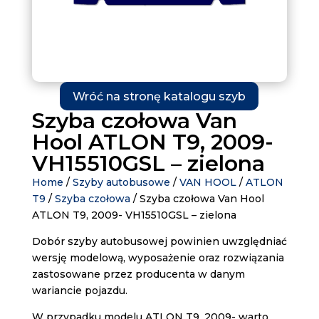
Wróć na stronę katalogu szyb
Szyba czołowa Van
Hool ATLON T9, 2009-
VH15510GSL – zielona
Home
/
Szyby autobusowe
/
VAN HOOL
/
ATLON
T9
/
Szyba czołowa
/ Szyba czołowa Van Hool
ATLON T9, 2009- VH15510GSL – zielona
Dobór szyby autobusowej powinien uwzględniać
wersję modelową, wyposażenie oraz rozwiązania
zastosowane przez producenta w danym
wariancie pojazdu.
W przypadku modelu ATLON T9, 2009- warto