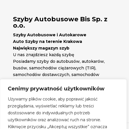
Szyby Autobusowe Bis Sp. z
o.o.
Szyby Autobusowe i Autokarowe
Auto Szyby na terenie Krakowa
Największy magazyn szyb
U nas znajdziesz każdą szybę
Posiadamy szyby do autobusów, autokarów,
busów, samochodów ciężarowych (TIR),
samochodów dostawczych, samochodów
osobowych oraz każdą inną szybę jakiej
potrzebujesz.
Cenimy prywatność użytkowników

Znajdź nas na:
Używamy plików cookie, aby poprawić jakość

przeglądania, wyświetlać reklamy lub treści
Obserwuj nas na:
dostosowane do indywidualnych potrzeb
Regulamin zakupów
użytkowników oraz analizować ruch na stronie.
Kliknięcie przycisku „Akceptuj wszystkie” oznacza