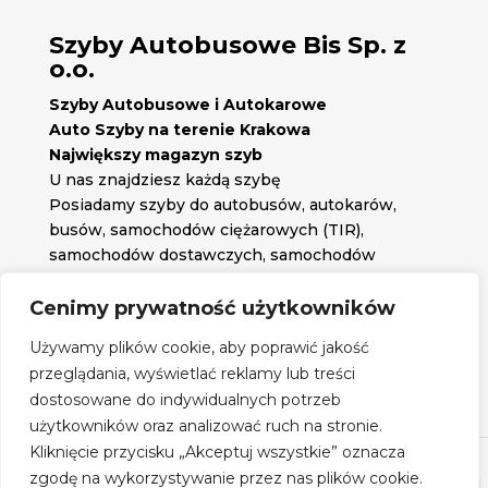
Szyby Autobusowe Bis Sp. z
o.o.
Szyby Autobusowe i Autokarowe
Auto Szyby na terenie Krakowa
Największy magazyn szyb
U nas znajdziesz każdą szybę
Posiadamy szyby do autobusów, autokarów,
busów, samochodów ciężarowych (TIR),
samochodów dostawczych, samochodów
osobowych oraz każdą inną szybę jakiej
potrzebujesz.
Cenimy prywatność użytkowników

Znajdź nas na:
Używamy plików cookie, aby poprawić jakość

przeglądania, wyświetlać reklamy lub treści
Obserwuj nas na:
dostosowane do indywidualnych potrzeb
Regulamin zakupów
użytkowników oraz analizować ruch na stronie.
Kliknięcie przycisku „Akceptuj wszystkie” oznacza
zgodę na wykorzystywanie przez nas plików cookie.
©
Szyby Autobusowe
- 2026| Realizacja:
www.woh.group
|