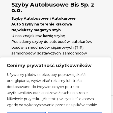
Szyby Autobusowe Bis Sp. z
o.o.
Szyby Autobusowe i Autokarowe
Auto Szyby na terenie Krakowa
Największy magazyn szyb
U nas znajdziesz każdą szybę
Posiadamy szyby do autobusów, autokarów,
busów, samochodów ciężarowych (TIR),
samochodów dostawczych, samochodów
osobowych oraz każdą inną szybę jakiej
potrzebujesz.
Cenimy prywatność użytkowników

Znajdź nas na:
Używamy plików cookie, aby poprawić jakość

przeglądania, wyświetlać reklamy lub treści
Obserwuj nas na:
dostosowane do indywidualnych potrzeb
Regulamin zakupów
użytkowników oraz analizować ruch na stronie.
Kliknięcie przycisku „Akceptuj wszystkie” oznacza
zgodę na wykorzystywanie przez nas plików cookie.
©
Szyby Autobusowe
- 2026| Realizacja:
www.woh.group
|