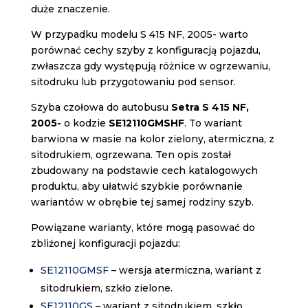
duże znaczenie.
W przypadku modelu S 415 NF, 2005- warto
porównać cechy szyby z konfiguracją pojazdu,
zwłaszcza gdy występują różnice w ogrzewaniu,
sitodruku lub przygotowaniu pod sensor.
Szyba czołowa do autobusu
Setra S 415 NF,
2005-
o kodzie
SE12110GMSHF
. To wariant
barwiona w masie na kolor zielony, atermiczna, z
sitodrukiem, ogrzewana. Ten opis został
zbudowany na podstawie cech katalogowych
produktu, aby ułatwić szybkie porównanie
wariantów w obrębie tej samej rodziny szyb.
Powiązane warianty, które mogą pasować do
zbliżonej konfiguracji pojazdu:
SE12110GMSF
– wersja atermiczna, wariant z
sitodrukiem, szkło zielone.
SE12110GS
– wariant z sitodrukiem, szkło