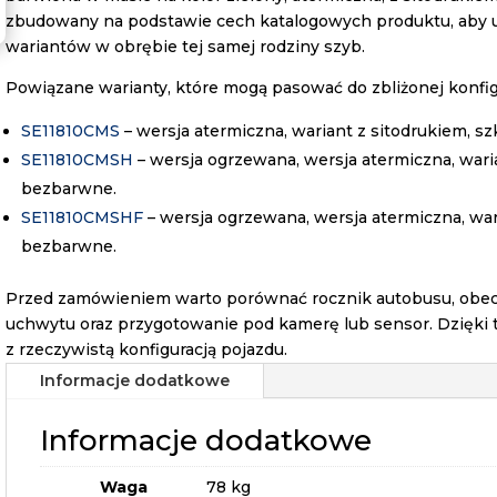
zbudowany na podstawie cech katalogowych produktu, aby 
wariantów w obrębie tej samej rodziny szyb.
Powiązane warianty, które mogą pasować do zbliżonej konfigu
SE11810CMS
– wersja atermiczna, wariant z sitodrukiem, s
SE11810CMSH
– wersja ogrzewana, wersja atermiczna, waria
bezbarwne.
SE11810CMSHF
– wersja ogrzewana, wersja atermiczna, war
bezbarwne.
Przed zamówieniem warto porównać rocznik autobusu, obecn
uchwytu oraz przygotowanie pod kamerę lub sensor. Dzięki 
z rzeczywistą konfiguracją pojazdu.
Informacje dodatkowe
Informacje dodatkowe
Waga
78 kg