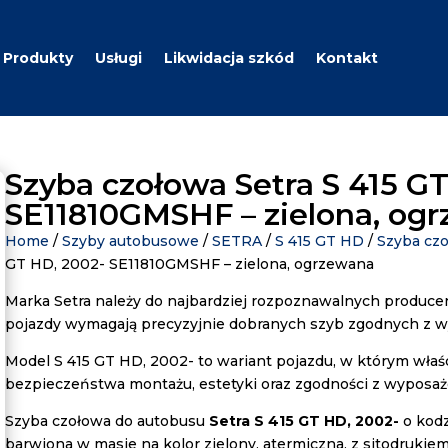
Produkty
Usługi
Likwidacja szkód
Kontakt
Szyba czołowa Setra S 415 G
SE11810GMSHF – zielona, og
Home
/
Szyby autobusowe
/
SETRA
/
S 415 GT HD
/
Szyba cz
GT HD, 2002- SE11810GMSHF – zielona, ogrzewana
Marka Setra należy do najbardziej rozpoznawalnych produce
pojazdy wymagają precyzyjnie dobranych szyb zgodnych z w
Model S 415 GT HD, 2002- to wariant pojazdu, w którym wła
bezpieczeństwa montażu, estetyki oraz zgodności z wyposa
Szyba czołowa do autobusu
Setra S 415 GT HD, 2002-
o kod
barwiona w masie na kolor zielony, atermiczna, z sitodrukiem