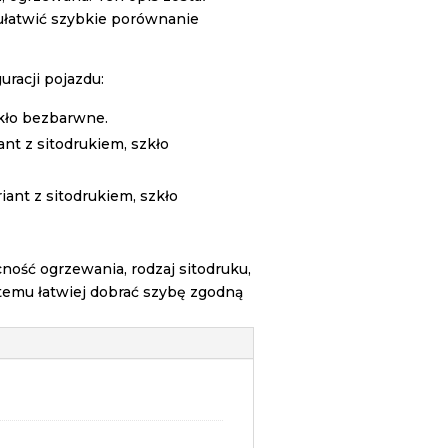
ułatwić szybkie porównanie
racji pojazdu:
zkło bezbarwne.
nt z sitodrukiem, szkło
iant z sitodrukiem, szkło
ość ogrzewania, rodzaj sitodruku,
temu łatwiej dobrać szybę zgodną