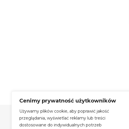
Cenimy prywatność użytkowników
Używamy plików cookie, aby poprawić jakość
Szyby Autobusowe Bis Sp.
z o.o.
przeglądania, wyświetlać reklamy lub treści
dostosowane do indywidualnych potrzeb
Szyby Autobusowe i Autokarowe