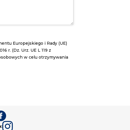
lamentu Europejskiego i Rady (UE)
 r. (Dz. Urz. UE L 119 z
 osobowych w celu otrzymywania


a: