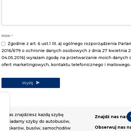
Contact
RODO
*
Email
*
Zgodnie z art. 6 ust.1 lit. a) ogólnego rozporządzenia Par
2016/679 o ochronie danych osobowych z dnia 27 kwietnia 2016
04.05.2016) wyrażam zgodę na przetwarzanie moich danych
ofert marketingowych, kontaktu telefonicznego i mailowego.
Wyślij
U nas znajdziesz każdą szybę
Znajdź nas na:
Posiadamy szyby do autobusów,
Obserwuj nas n
autokarów, busów, samochodów