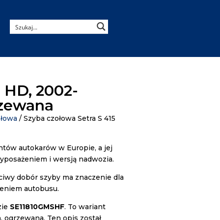
T HD, 2002-
rzewana
ołowa
/ Szyba czołowa Setra S 415
ntów autokarów w Europie, a jej
yposażeniem i wersją nadwozia.
ściwy dobór szyby ma znaczenie dla
żeniem autobusu.
zie
SE11810GMSHF
. To wariant
, ogrzewana. Ten opis został