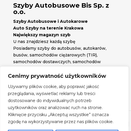
Szyby Autobusowe Bis Sp. z
o.o.
Szyby Autobusowe i Autokarowe
Auto Szyby na terenie Krakowa
Największy magazyn szyb
U nas znajdziesz każdą szybę
Posiadamy szyby do autobusów, autokarów,
busów, samochodów ciężarowych (TIR),
samochodów dostawczych, samochodów
osobowych oraz każdą inną szybę jakiej
potrzebujesz.
Cenimy prywatność użytkowników

Znajdź nas na:
Używamy plików cookie, aby poprawić jakość

przeglądania, wyświetlać reklamy lub treści
Obserwuj nas na:
dostosowane do indywidualnych potrzeb
Regulamin zakupów
użytkowników oraz analizować ruch na stronie.
Kliknięcie przycisku „Akceptuj wszystkie” oznacza
zgodę na wykorzystywanie przez nas plików cookie.
©
Szyby Autobusowe
- 2026| Realizacja:
www.woh.group
|