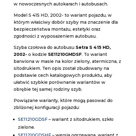
w nowoczesnych autokarach i autobusach.
Model S 415 HD, 2002- to wariant pojazdu, w
którym właściwy dobór szyby ma znaczenie dla
bezpieczeństwa montażu, estetyki oraz
zgodności z wyposażeniem autobusu.
Szyba czołowa do autobusu
Setra S 415 HD,
2002-
o kodzie
SE11210GMDSF
. To wariant
barwiona w masie na kolor zielony, atermiczna, z
sitodrukiem. Ten opis został zbudowany na
podstawie cech katalogowych produktu, aby
ułatwić szybkie porównanie wariantów w
obrębie tej samej rodziny szyb.
Powiązane warianty, które mogą pasować do
zbliżonej konfiguracji pojazdu:
SE11210GDSF
– wariant z sitodrukiem, szkło
zielone.
SE11210GDSHF
– wersja ogrzewana, wariant z