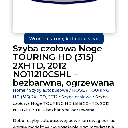
Wróć na stronę katalogu szyb
Szyba czołowa Noge
TOURING HD (315)
2XHTD, 2012
NO11210CSHL –
bezbarwna, ogrzewana
Home
/
Szyby autobusowe
/
NOGE
/
TOURING
HD (315) 2XHTD, 2012
/
Szyba czołowa
/ Szyba
czołowa Noge TOURING HD (315) 2XHTD, 2012
NO11210CSHL – bezbarwna, ogrzewana
Dobór szyby autobusowej powinien uwzględniać
wersję modelową, wyposażenie oraz rozwiązania