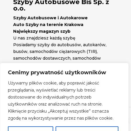
Szyby Autobusowe Bis Sp. z
o.o.
Szyby Autobusowe i Autokarowe
Auto Szyby na terenie Krakowa
Największy magazyn szyb
U nas znajdziesz każdą szybę
Posiadamy szyby do autobusów, autokarów,
busów, samochodów ciężarowych (TIR),
samochodów dostawczych, samochodów
osobowych oraz każdą inną szybę jakiej
potrzebujesz.
Cenimy prywatność użytkowników

Znajdź nas na:
Używamy plików cookie, aby poprawić jakość

przeglądania, wyświetlać reklamy lub treści
Obserwuj nas na:
dostosowane do indywidualnych potrzeb
Regulamin zakupów
użytkowników oraz analizować ruch na stronie.
Kliknięcie przycisku „Akceptuj wszystkie” oznacza
zgodę na wykorzystywanie przez nas plików cookie.
©
Szyby Autobusowe
- 2026| Realizacja:
www.woh.group
|
Rozwiązania technologiczne:
iSerwer.pl