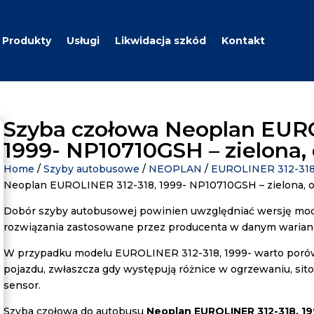
Produkty
Usługi
Likwidacja szkód
Kontakt
Szyba czołowa Neoplan EURO
1999- NP10710GSH – zielona
Home
/
Szyby autobusowe
/
NEOPLAN
/
EUROLINER 312-31
Neoplan EUROLINER 312-318, 1999- NP10710GSH – zielona, 
Dobór szyby autobusowej powinien uwzględniać wersję mod
rozwiązania zastosowane przez producenta w danym warianc
W przypadku modelu EUROLINER 312-318, 1999- warto porów
pojazdu, zwłaszcza gdy występują różnice w ogrzewaniu, si
sensor.
Szyba czołowa do autobusu
Neoplan EUROLINER 312-318, 19