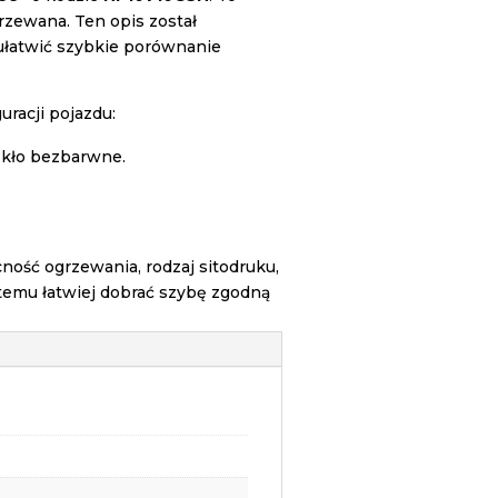
grzewana. Ten opis został
ułatwić szybkie porównanie
racji pojazdu:
zkło bezbarwne.
ość ogrzewania, rodzaj sitodruku,
temu łatwiej dobrać szybę zgodną