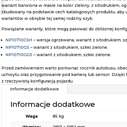
wariant barwiona w masie na kolor zielony, z sitodrukiem, o
zbudowany na podstawie cech katalogowych produktu, aby 
wariantów w obrębie tej samej rodziny szyb.
Powiązane warianty, które mogą pasować do zbliżonej konfigu
NP10710CSH
– wersja ogrzewana, wariant z sitodrukiem, s
NP10710GS
– wariant z sitodrukiem, szkło zielone.
NP10710GGS
– wariant z sitodrukiem, szkło zielone.
Przed zamówieniem warto porównać rocznik autobusu, obecn
uchwytu oraz przygotowanie pod kamerę lub sensor. Dzięki 
z rzeczywistą konfiguracją pojazdu.
Informacje dodatkowe
Informacje dodatkowe
Waga
85 kg
Wymiary
2817 × 1982 mm