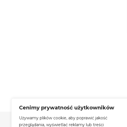
Cenimy prywatność użytkowników
Używamy plików cookie, aby poprawić jakość
Szyby Autobusowe Bis Sp.
z o.o.
przeglądania, wyświetlać reklamy lub treści