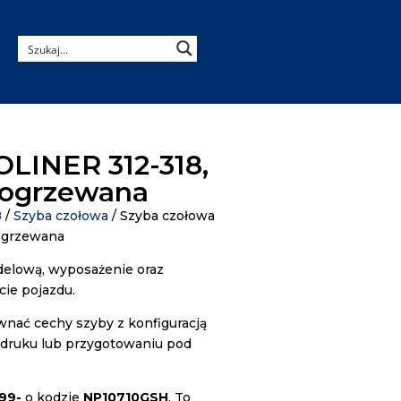
LINER 312-318,
, ogrzewana
8
/
Szyba czołowa
/ Szyba czołowa
ogrzewana
elową, wyposażenie oraz
ie pojazdu.
nać cechy szyby z konfiguracją
todruku lub przygotowaniu pod
99-
o kodzie
NP10710GSH
. To