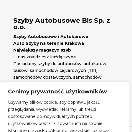
Szyby Autobusowe Bis Sp. z
o.o.
Szyby Autobusowe i Autokarowe
Auto Szyby na terenie Krakowa
Największy magazyn szyb
U nas znajdziesz każdą szybę
Posiadamy szyby do autobusów, autokarów,
busów, samochodów ciężarowych (TIR),
samochodów dostawczych, samochodów
osobowych oraz każdą inną szybę jakiej
potrzebujesz.
Cenimy prywatność użytkowników

Znajdź nas na:
Używamy plików cookie, aby poprawić jakość

przeglądania, wyświetlać reklamy lub treści
Obserwuj nas na:
dostosowane do indywidualnych potrzeb
Regulamin zakupów
użytkowników oraz analizować ruch na stronie.
Kliknięcie przycisku „Akceptuj wszystkie” oznacza