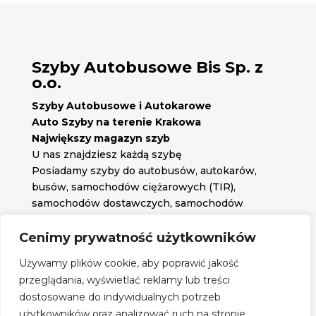
Szyby Autobusowe Bis Sp. z
o.o.
Szyby Autobusowe i Autokarowe
Auto Szyby na terenie Krakowa
Największy magazyn szyb
U nas znajdziesz każdą szybę
Posiadamy szyby do autobusów, autokarów,
busów, samochodów ciężarowych (TIR),
samochodów dostawczych, samochodów
osobowych oraz każdą inną szybę jakiej
potrzebujesz.
Cenimy prywatność użytkowników

Znajdź nas na:
Używamy plików cookie, aby poprawić jakość

przeglądania, wyświetlać reklamy lub treści
Obserwuj nas na:
dostosowane do indywidualnych potrzeb
Regulamin zakupów
użytkowników oraz analizować ruch na stronie.