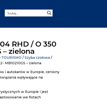
04 RHD / O 350
– zielona
50 TOURISMO
/
Szyba czołowa
/
2- MB10210GS – zielona
w i autokarów w Europie, ceniony
ozwiązania wpływające na
ystycznych w Europie i jest
zastosowanie we flotach