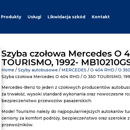
Produkty
Usługi
Likwidacja szkód
Kontakt
Szyba czołowa Mercedes O 4
TOURISMO, 1992- MB10210GS 
Home
/
Szyby autobusowe
/
MERCEDES
/
O 404 RHD / O 3
Szyba czołowa Mercedes O 404 RHD / O 350 TOURISMO, 199
Mercedes-Benz to jeden z czołowych producentów autobusó
za trwałość, wysoki standard wykonania oraz nowoczesne r
bezpieczeństwo przewozów pasażerskich.
Model Tourismo należy do najpopularniejszych autokarów tur
ceniony za komfort podróży, bezpieczeństwo oraz szerokie 
przewoźników.