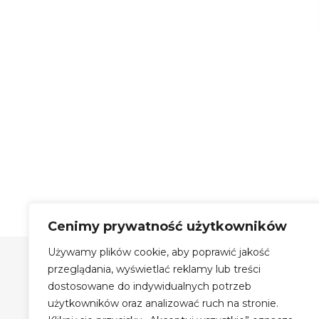
Cenimy prywatność użytkowników
Używamy plików cookie, aby poprawić jakość
Szyby Autobusowe Bis Sp.
z o.o.
przeglądania, wyświetlać reklamy lub treści
dostosowane do indywidualnych potrzeb
Szyby Autobusowe i Autokarowe
użytkowników oraz analizować ruch na stronie.
Auto Szyby na terenie Krakowa