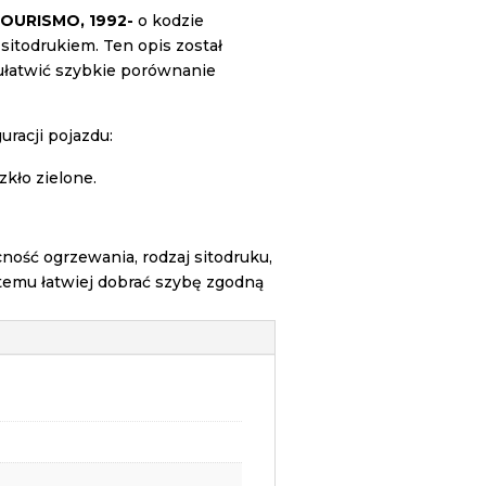
TOURISMO, 1992-
o kodzie
 sitodrukiem. Ten opis został
ułatwić szybkie porównanie
racji pojazdu:
zkło zielone.
ość ogrzewania, rodzaj sitodruku,
temu łatwiej dobrać szybę zgodną