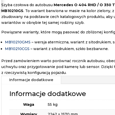
Szyba czołowa do autobusu
Mercedes O 404 RHD / O 350 
MB10210GS
. To wariant barwiona w masie na kolor zielony, z
zbudowany na podstawie cech katalogowych produktu, aby 
wariantów w obrębie tej samej rodziny szyb.
Powiązane warianty, które mogą pasować do zbliżonej konfigu
MB10210GMS
– wersja atermiczna, wariant z sitodrukiem, s
MB10210CGS
– wariant z sitodrukiem, szkło bezbarwne.
Przed zamówieniem warto porównać rocznik autobusu, obecn
uchwytu oraz przygotowanie pod kamerę lub sensor. Dzięki 
z rzeczywistą konfiguracją pojazdu.
Informacje dodatkowe
Informacje dodatkowe
Waga
55 kg
Wymiary
2242 × 1570 mm