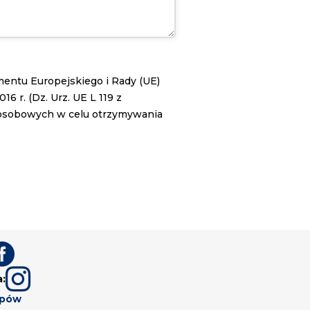
lamentu Europejskiego i Rady (UE)
 r. (Dz. Urz. UE L 119 z
 osobowych w celu otrzymywania


a:
upów