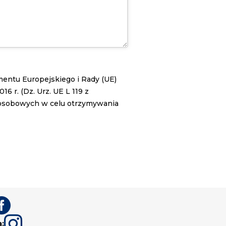
lamentu Europejskiego i Rady (UE)
 r. (Dz. Urz. UE L 119 z
 osobowych w celu otrzymywania


a: