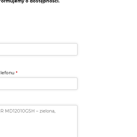
nformujemy o dostępności.
lefonu
*