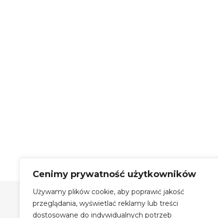
Cenimy prywatność użytkowników
Używamy plików cookie, aby poprawić jakość
Szyby Autobusowe Bis Sp.
z o.o.
przeglądania, wyświetlać reklamy lub treści
dostosowane do indywidualnych potrzeb