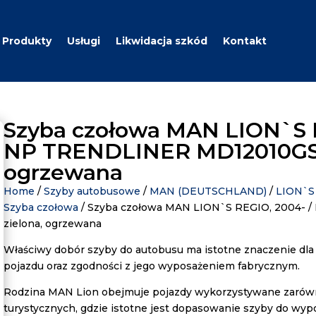
Produkty
Usługi
Likwidacja szkód
Kontakt
Szyba czołowa MAN LION`S R
NP TRENDLINER MD12010GSH
ogrzewana
Home
/
Szyby autobusowe
/
MAN (DEUTSCHLAND)
/
LION`S 
Szyba czołowa
/ Szyba czołowa MAN LION`S REGIO, 2004-
zielona, ogrzewana
Właściwy dobór szyby do autobusu ma istotne znaczenie dla
pojazdu oraz zgodności z jego wyposażeniem fabrycznym.
Rodzina MAN Lion obejmuje pojazdy wykorzystywane zarówn
turystycznych, gdzie istotne jest dopasowanie szyby do wyp