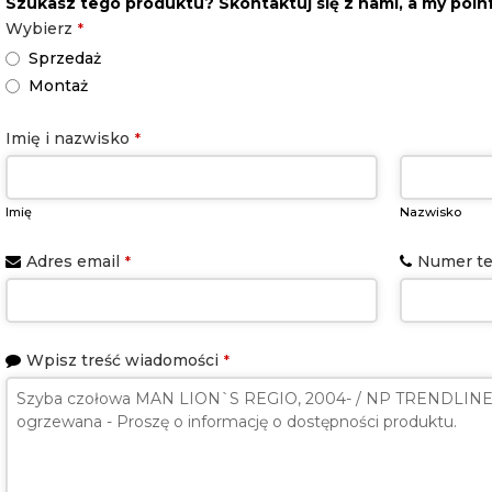
Szukasz tego produktu? Skontaktuj się z nami, a my poi
Wybierz
*
Sprzedaż
Montaż
Business
Imię i nazwisko
*
Email
*
Imię
Nazwisko
Adres email
Numer te
*
Wpisz treść wiadomości
*